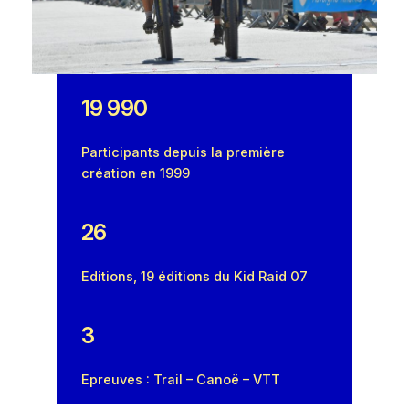
19 990
Participants depuis la première
création en 1999
26
Editions, 19 éditions du Kid Raid 07
3
Epreuves : Trail – Canoë – VTT