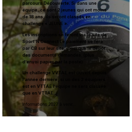
parcours Découverte. Si dans une
équipe, ce sont 2 jeunes qui ont moins
de 18 ans, ils seront classés en
challenge « JEUNE ».
Les inscriptions se feront via le site de
Sport’N Connect Le paiement se fera
par CB sur leur site, ainsi que le dépôt
des documents demandés. (plus
d’envoi papier par la poste)
Un challenge VVTAE est ouvert depuis
l’année dernière, si un des 2 équipiers
est en VTTAE l’équipe ne sera classée
que en VTTAE.
Informations 2027 à venir…