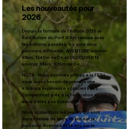
Les nouveautés pour
2026
Depuis la formule de l’édition 2025 le
Raid Nature du Pont d’Arc renoue avec
les éditions passées, il y aura deux
parcours différents, AVENTURE environ
61km, 1340m de D+ et DECOUVERTE
environ 34km, 635m de D+…
NOTA : Nous sommes affiliés à la FFTri,
vous aurez besoin de prendre une
« licence expérience » (ancien Pass
Compétition) à 4€ à la Fédération si
vous n’êtes pas licencié FFTri.
Nous accueillons les jeunes qui sont
dans l’année de leurs 16 ans sur le
parcours Aventure et 14 ans sur le