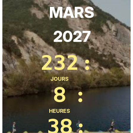
MARS
2027
232
:
JOURS
8
:
HEURES
38
: