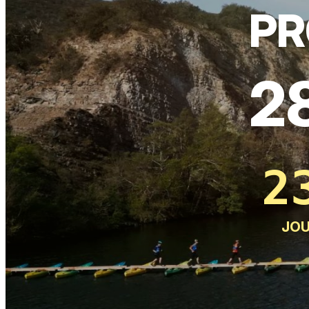
PR
2
2
JO