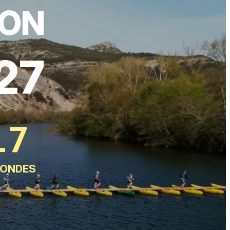
ION
27
15
CONDES