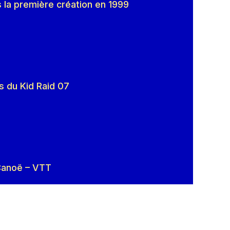
s la première création en 1999
ns du Kid Raid 07
 Canoë – VTT