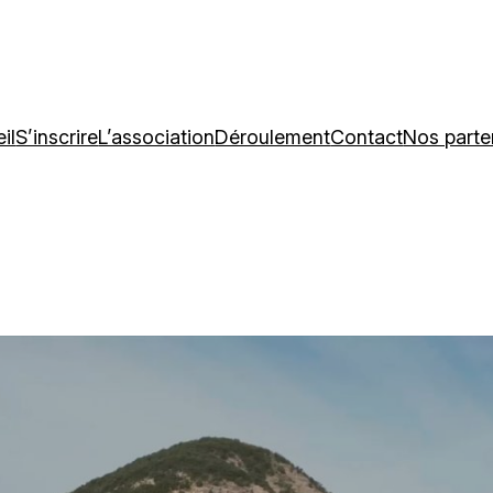
il
S’inscrire
L’association
Déroulement
Contact
Nos parte