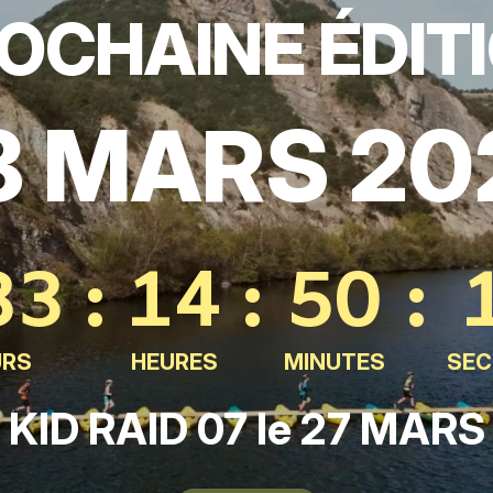
OCHAINE ÉDIT
8 MARS 20
33
:
14
:
50
:
URS
HEURES
MINUTES
SE
KID RAID 07 le 27 MARS