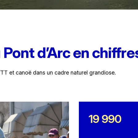
 Pont d’Arc en chiffre
 VTT et canoë dans un cadre naturel grandiose.
19 990