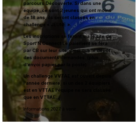
parcours Découverte. Si dans une
équipe, ce sont 2 jeunes qui ont moins
de 18 ans, ils seront classés en
challenge « JEUNE ».
Les inscriptions se feront via le site de
Sport’N Connect Le paiement se fera
par CB sur leur site, ainsi que le dépôt
des documents demandés. (plus
d’envoi papier par la poste)
Un challenge VVTAE est ouvert depuis
l’année dernière, si un des 2 équipiers
est en VTTAE l’équipe ne sera classée
que en VTTAE.
Informations 2027 à venir…