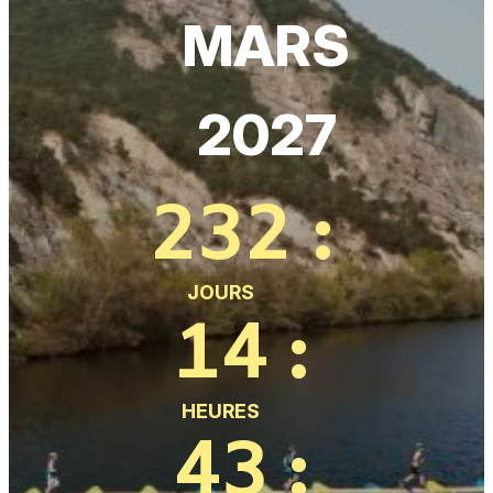
MARS
2027
232
:
JOURS
14
:
HEURES
43
: