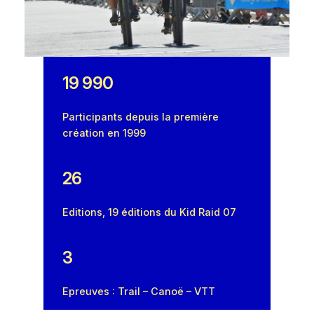
19 990
Participants depuis la première
création en 1999
26
Editions, 19 éditions du Kid Raid 07
3
Epreuves : Trail – Canoë – VTT