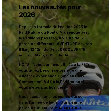
Les nouveautés pour
2026
Depuis la formule de l’édition 2025 le
Raid Nature du Pont d’Arc renoue avec
les éditions passées, il y aura deux
parcours différents, AVENTURE environ
61km, 1340m de D+ et DECOUVERTE
environ 34km, 635m de D+…
NOTA : Nous sommes affiliés à la FFTri,
vous aurez besoin de prendre une
« licence expérience » (ancien Pass
Compétition) à 4€ à la Fédération si
vous n’êtes pas licencié FFTri.
Nous accueillons les jeunes qui sont
dans l’année de leurs 16 ans sur le
parcours Aventure et 14 ans sur le