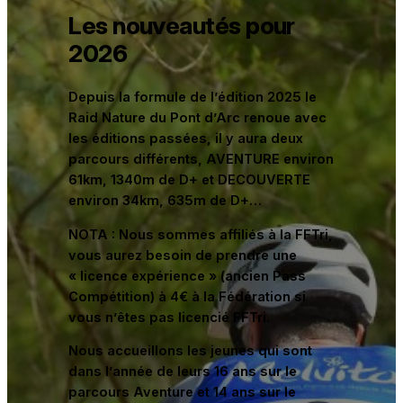
Les nouveautés pour
2026
Depuis la formule de l’édition 2025 le
Raid Nature du Pont d’Arc renoue avec
les éditions passées, il y aura deux
parcours différents, AVENTURE environ
61km, 1340m de D+ et DECOUVERTE
environ 34km, 635m de D+…
NOTA : Nous sommes affiliés à la FFTri,
vous aurez besoin de prendre une
« licence expérience » (ancien Pass
Compétition) à 4€ à la Fédération si
vous n’êtes pas licencié FFTri.
Nous accueillons les jeunes qui sont
dans l’année de leurs 16 ans sur le
parcours Aventure et 14 ans sur le