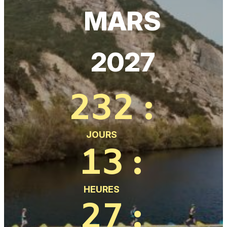
MARS
2027
232
:
JOURS
13
:
HEURES
27
: