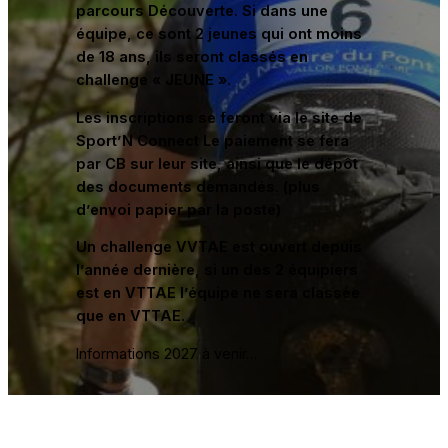
parcours Découverte. Si dans une
équipe, ce sont 2 jeunes qui ont moins
de 18 ans, ils seront classés en
challenge « JEUNE ».
Les inscriptions se feront via le site de
Sport’N Connect Le paiement se fera
par CB sur leur site, ainsi que le dépôt
des documents demandés. (plus
d’envoi papier par la poste)
Un challenge VVTAE est ouvert depuis
l’année dernière, si un des 2 équipiers
est en VTTAE l’équipe ne sera classée
que en VTTAE.
Informations 2027 à venir…