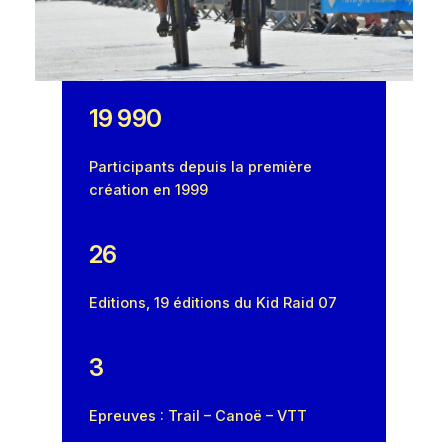
19 990
Participants depuis la première
création en 1999
26
Editions, 19 éditions du Kid Raid 07
3
Epreuves : Trail – Canoë – VTT