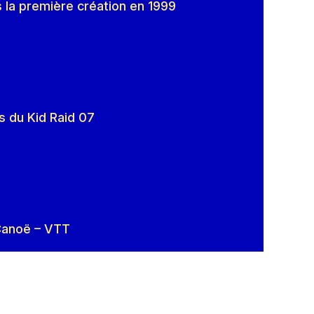
s la première création en 1999
ns du Kid Raid 07
 Canoë – VTT