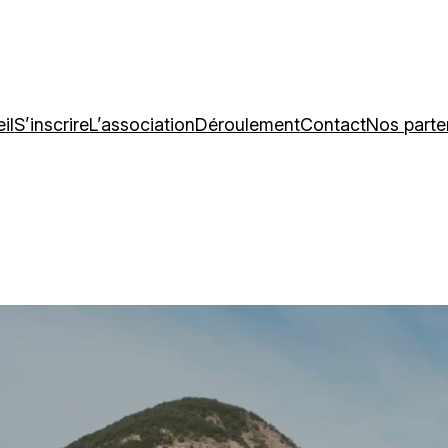
il
S’inscrire
L’association
Déroulement
Contact
Nos parte