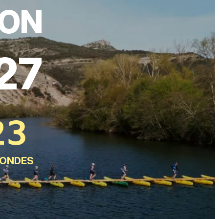
ION
27
20
ONDES