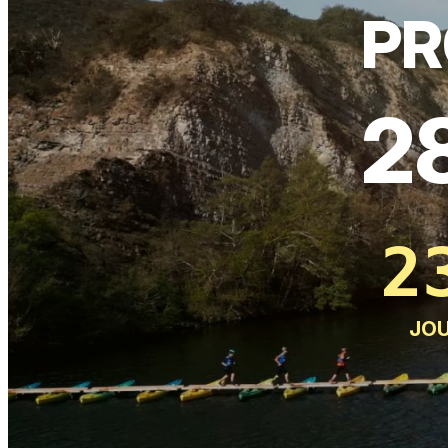
PR
2
2
JO