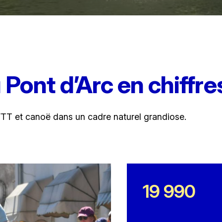
 Pont d’Arc en chiffre
 VTT et canoë dans un cadre naturel grandiose.
19 990