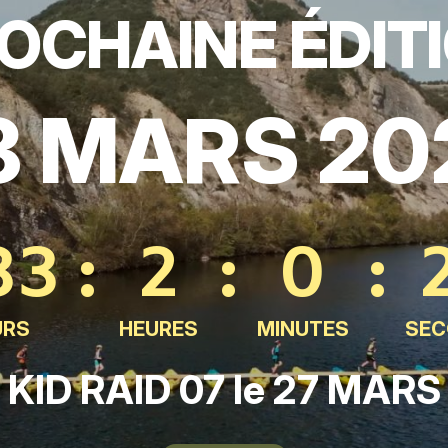
OCHAINE ÉDIT
8 MARS 20
33
:
2
:
0
:
URS
HEURES
MINUTES
SEC
KID RAID 07 le 27 MARS